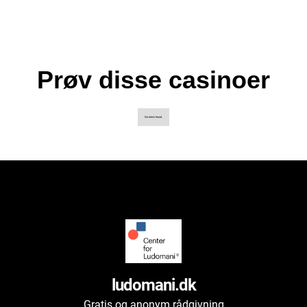
Prøv disse casinoer
No items found.
ludomani.dk
Gratis og anonym rådgivning