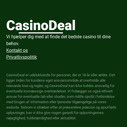
Vi hjælper dig med at finde det bedste casino til dine
behov.
Kontakt os
Privatlivspolitik
CasinoDeal er udelukkende for personer, der er 18 år eller ældre. Det
ligger inden for kundens eget ansvarsområde at overholde alle
relevante love og regler, og CasinoDeal kan ikke holdes ansvarlig for
eventuelle lovmæssige overtrædelser. Vi fralægger os også ethvert
ansvar for eventuelle tab eller skader, som måtte opstå i forbindelse
med brugen af information eller tjenester tilgængelige på vores
website. Selvom vi stræber efter at præsentere præcise og ajourførte
oplysninger, kan vi ikke give nogen garanti for oplysningernes
nøjagtighed, fuldstændighed eller aktualitet.