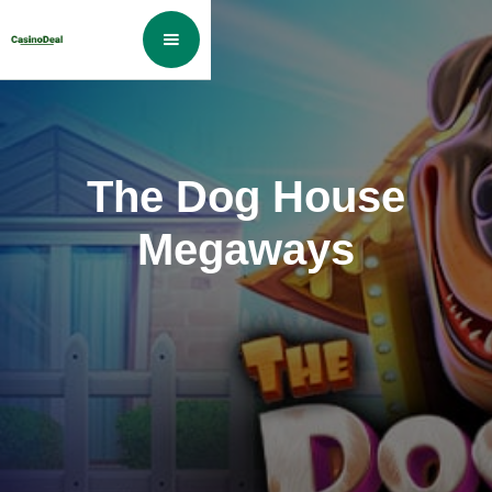
The Dog House
Megaways